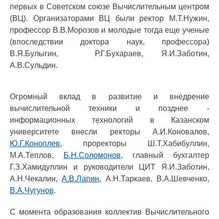
первых в Советском союзе Вычислительным центром
(ВЦ). Организаторами ВЦ были ректор М.Т.Нужин,
профессор В.В.Морозов и молодые тогда еще ученые
(впоследствии доктора наук, профессора)
В.Я.Булыгин, Р.Г.Бухараев, Я.И.Заботин,
А.В.Сульдин.
Огромный вклад в развитие и внедрение
вычислительной техники и позднее -
информационных технологий в Казанском
университете внесли ректоры А.И.Коновалов,
Ю.Г.Коноплев
, проректоры Ш.Т.Хабибуллин,
М.А.Теплов,
Б.Н.Соломонов
, главный бухгалтер
Г.З.Хамидуллин и руководители ЦИТ Я.И.Заботин,
А.Н.Чекалин,
А.В.Лапин
, А.Н.Таркаев, В.А.Шевченко,
В.А.Чугунов
.
С момента образования коллектив Вычислительного