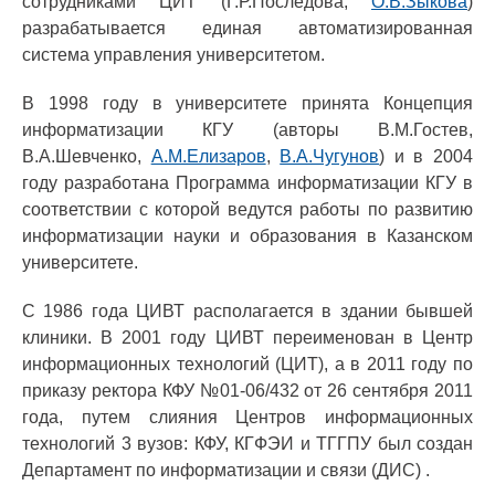
сотрудниками ЦИТ (Г.Р.Последова,
О.В.Зыкова
)
разрабатывается единая автоматизированная
система управления университетом.
В 1998 году в университете принята Концепция
информатизации КГУ (авторы В.М.Гостев,
В.А.Шевченко,
А.М.Елизаров
,
В.А.Чугунов
) и в 2004
году разработана Программа информатизации КГУ в
соответствии с которой ведутся работы по развитию
информатизации науки и образования в Казанском
университете.
С 1986 года ЦИВТ располагается в здании бывшей
клиники. В 2001 году ЦИВТ переименован в Центр
информационных технологий (ЦИТ), а в 2011 году по
приказу ректора КФУ №01-06/432 от 26 сентября 2011
года, путем слияния Центров информационных
технологий 3 вузов: КФУ, КГФЭИ и ТГГПУ был создан
Департамент по информатизации и связи (ДИС) .