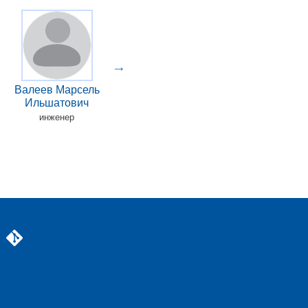
Валеев Марсель
Трусфус Вадим
Га
Ильшатович
Валерьевич
инженер
начальник отдела
в