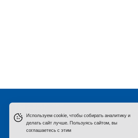
ель
Трусфус Вадим
Галлямов Рустем
ч
Валерьевич
Мунирович
начальник отдела
ведущий инженер
4200
8 (8
Используем cookie, чтобы собирать аналитику и
dis@
делать сайт лучше. Пользуясь сайтом, вы
пн-п
соглашаетесь с этим