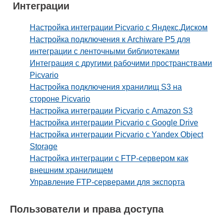
Интеграции
Настройка интеграции Picvario с Яндекс.Диском
Настройка подключения к Archiware P5 для
интеграции с ленточными библиотеками
Интеграция с другими рабочими пространствами
Picvario
Настройка подключения хранилищ S3 на
стороне Picvario
Настройка интеграции Picvario с Amazon S3
Настройка интеграции Picvario с Google Drive
Настройка интеграции Picvario с Yandex Object
Storage
Настройка интеграции с FTP-сервером как
внешним хранилищем
Управление FTP-серверами для экспорта
Пользователи и права доступа