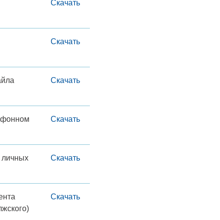
Скачать
Скачать
айла
Скачать
гафонном
Скачать
 личных
Скачать
ента
Скачать
лжского)